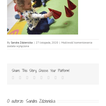
DSC_3546
By
Sandra Zdzienicka
|
27 listopada, 2020
|
Możliwość komentowania
została wyłączona
Share This Story, Choose Your Platform!
Facebook
Twitter
Reddit
LinkedIn
Tumblr
Pinterest
Vk
Email
O autorze:
Sandra Zdzienicka