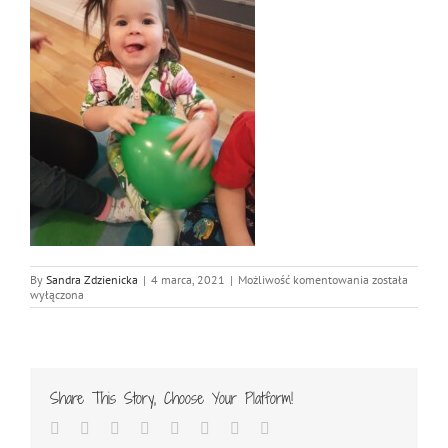
20210126_10
By
Sandra Zdzienicka
|
4 marca, 2021
|
Możliwość komentowania
została
wyłączona
Share This Story, Choose Your Platform!
Facebook
Twitter
Reddit
LinkedIn
Tumblr
Pinterest
Vk
Email