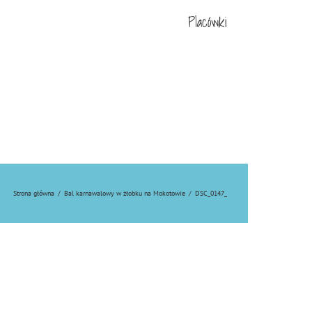
Placówki
Strona główna
/
Bal karnawalowy w żłobku na Mokotowie
/
DSC_0147_