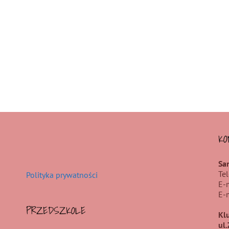
KO
Sa
Te
Polityka prywatności
E-
E-
PRZEDSZKOLE
Kl
ul