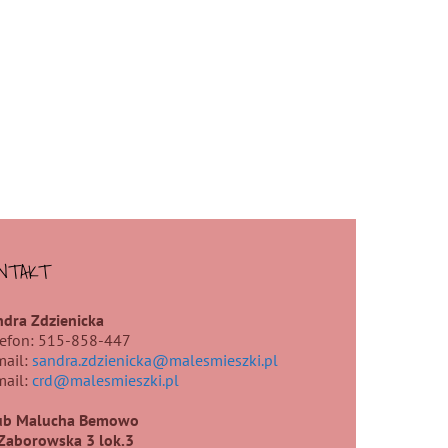
NTAKT
ndra Zdzienicka
lefon: 515-858-447
mail:
sandra.zdzienicka@malesmieszki.pl
mail:
crd@malesmieszki.pl
ub Malucha Bemowo
.Zaborowska 3 lok.3