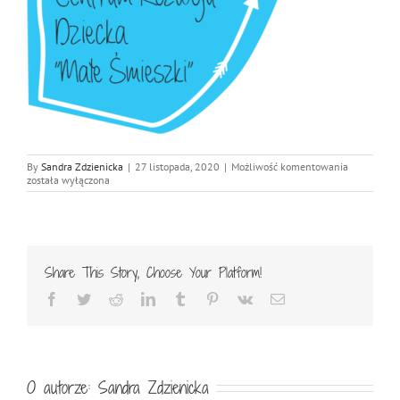
logo-
By
Sandra Zdzienicka
|
27 listopada, 2020
|
Możliwość komentowania
450-
została wyłączona
crd
Share This Story, Choose Your Platform!
Facebook
Twitter
Reddit
LinkedIn
Tumblr
Pinterest
Vk
Email
O autorze:
Sandra Zdzienicka