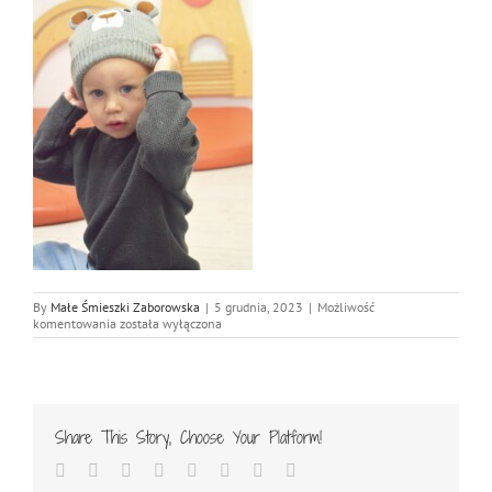
By
Małe Śmieszki Zaborowska
|
5 grudnia, 2023
|
Możliwość
DSC_0711
komentowania
została wyłączona
Share This Story, Choose Your Platform!
Facebook
Twitter
Reddit
LinkedIn
Tumblr
Pinterest
Vk
Email