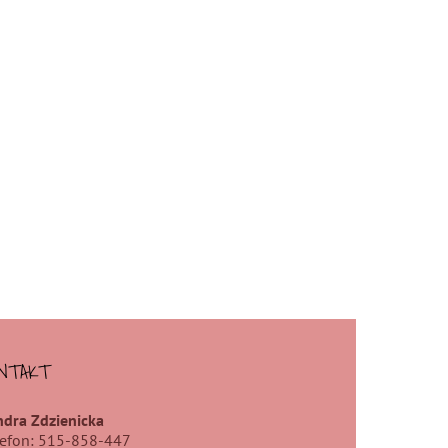
NTAKT
ndra Zdzienicka
lefon: 515-858-447