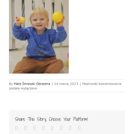
IMG_59
By
Małe Śmieszki Obrzeżna
|
14 marca, 2023
|
Możliwość komentowania
została wyłączona
Share This Story, Choose Your Platform!
Facebook
Twitter
Reddit
LinkedIn
Tumblr
Pinterest
Vk
Email