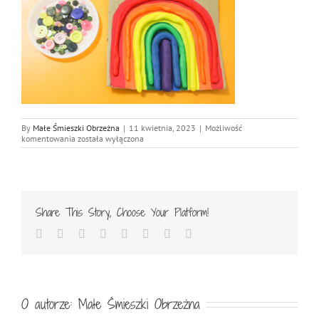
By
Małe Śmieszki Obrzeżna
|
11 kwietnia, 2023
|
Możliwość
IMG_8095
komentowania
została wyłączona
Share This Story, Choose Your Platform!
Facebook
Twitter
Reddit
LinkedIn
Tumblr
Pinterest
Vk
Email
O autorze:
Małe Śmieszki Obrzeżna