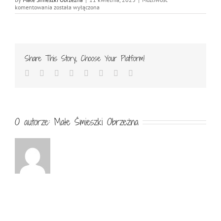
IMG_8143
komentowania
została wyłączona
Share This Story, Choose Your Platform!
Facebook
Twitter
Reddit
LinkedIn
Tumblr
Pinterest
Vk
Email
O autorze:
Małe Śmieszki Obrzeżna