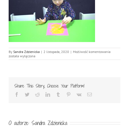
DSC_0705_w
By
Sandra Zdzienicka
|
2 listopada, 2020
|
Możliwość komentowania
została wyłączona
Share This Story, Choose Your Platform!
Facebook
Twitter
Reddit
LinkedIn
Tumblr
Pinterest
Vk
Email
O autorze:
Sandra Zdzienicka