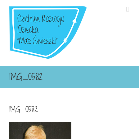
Przejdź
do
zawartości
IMG_0582
IMG_0582