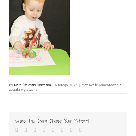
IMG_058
By
Małe Śmieszki Obrzeżna
|
6 lutego, 2023
|
Możliwość komentowania
została wyłączona
Share This Story, Choose Your Platform!
Facebook
Twitter
Reddit
LinkedIn
Tumblr
Pinterest
Vk
Email