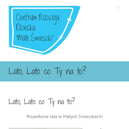
Przejdź
do
zawartości
Lato, Lato co Ty na to?
Lato, Lato co Ty na to?
Przywitanie lata w Małych Śmieszkach!