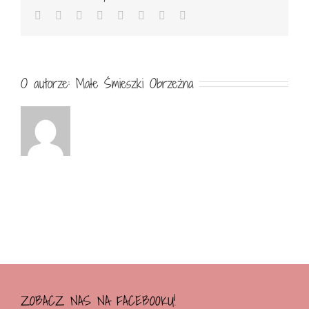
Facebook
Twitter
Reddit
LinkedIn
Tumblr
Pinterest
Vk
Email
O autorze:
Małe Śmieszki Obrzeżna
ZOBACZ NAS NA FACEBOOKU!