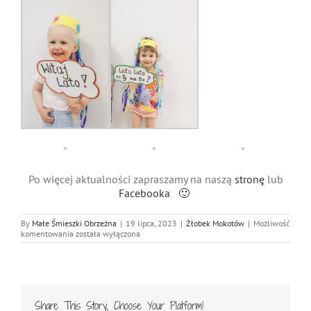
Po więcej aktualności zapraszamy na naszą
stronę
lub
Facebooka 🙂
By
Małe Śmieszki Obrzeżna
|
19 lipca, 2023
|
Żłobek Mokotów
|
Możliwość
Lato,
komentowania
została wyłączona
Lato
co
Ty
na
to?
Share This Story, Choose Your Platform!