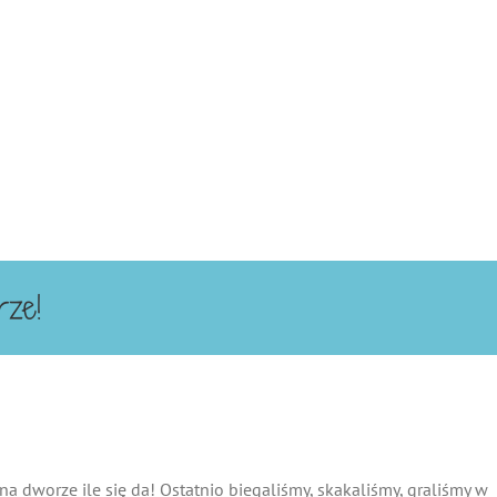
rze!
a dworze ile się da! Ostatnio biegaliśmy, skakaliśmy, graliśmy w