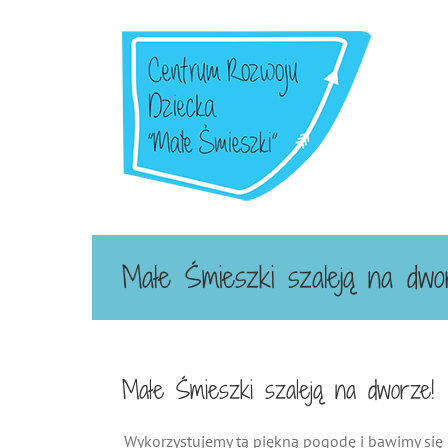
Przejdź
do
zawartości
Małe Śmieszki szaleją na dwo
Małe Śmieszki szaleją na dworze!
Wykorzystujemy tą piękną pogodę i bawimy się n