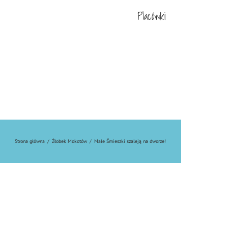
Placówki
Strona główna
/
Żłobek Mokotów
/
Małe Śmieszki szaleją na dworze!