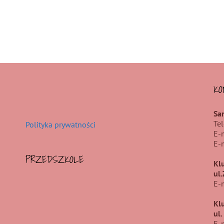
KO
Sa
Te
Polityka prywatności
E-
E-
PRZEDSZKOLE
Kl
ul
E-
Kl
ul
E-