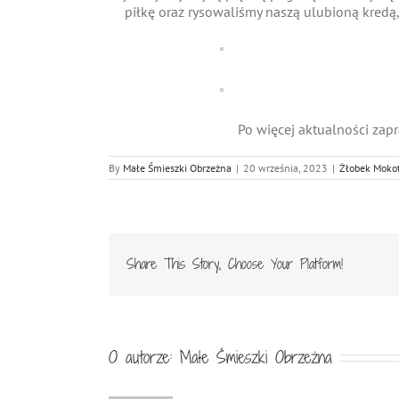
piłkę oraz rysowaliśmy naszą ulubioną kred
Po więcej aktualności za
By
Małe Śmieszki Obrzeżna
|
20 września, 2023
|
Żłobek Moko
Share This Story, Choose Your Platform!
O autorze:
Małe Śmieszki Obrzeżna