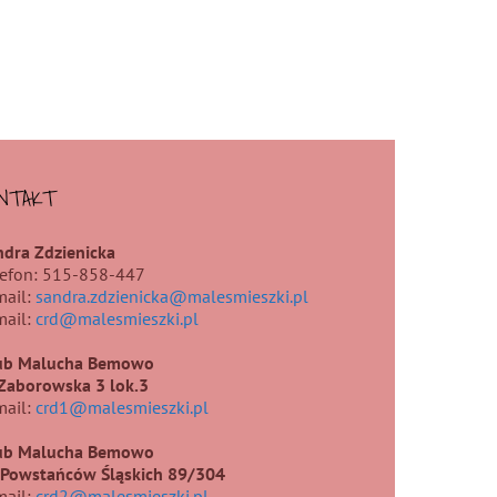
NTAKT
ndra Zdzienicka
lefon: 515-858-447
mail:
sandra.zdzienicka@malesmieszki.pl
mail:
crd@malesmieszki.pl
ub Malucha Bemowo
.Zaborowska 3 lok.3
mail:
crd1@malesmieszki.pl
ub Malucha Bemowo
. Powstańców Śląskich 89/304
mail:
crd2@malesmieszki.pl