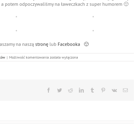
ą, a potem odpoczywaliśmy na ławeczkach z super humorem 🙂
praszamy na naszą
stronę
lub
Facebooka 🙂
Małe
tów
|
Możliwość komentowania
została wyłączona
Śmieszki
szaleją
na
dworze!
Facebook
Twitter
Reddit
LinkedIn
Tumblr
Pinterest
Vk
Ema