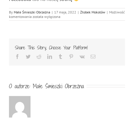
By
Małe Śmieszki Obrzeżna
|
17 maja, 2022
|
Żłobek Mokotów
|
Możliwość
Małe
komentowania
została wyłączona
Śmieszki
w
świecie
kolorów
Share This Story, Choose Your Platform!
Facebook
Twitter
Reddit
LinkedIn
Tumblr
Pinterest
Vk
Email
O autorze:
Małe Śmieszki Obrzeżna