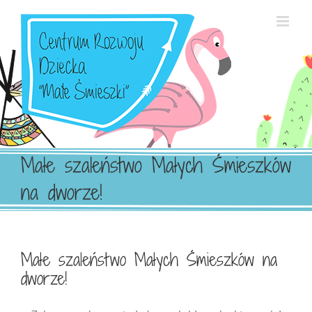
Przejdź
do
zawartości
Małe szaleństwo Małych Śmieszków
na dworze!
Małe szaleństwo Małych Śmieszków na
dworze!