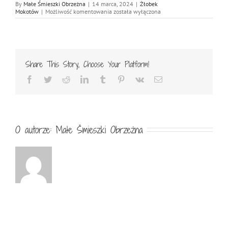
By
Małe Śmieszki Obrzeżna
|
14 marca, 2024
|
Żłobek
Małe
Mokotów
|
Możliwość komentowania
została wyłączona
szaleństwo
Małych
Śmieszków
na
dworze!
Share This Story, Choose Your Platform!
Facebook
Twitter
Reddit
LinkedIn
Tumblr
Pinterest
Vk
Email
O autorze:
Małe Śmieszki Obrzeżna