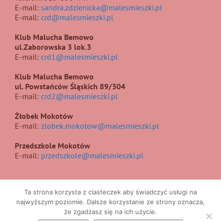
E-mail:
sandra.zdzienicka@malesmieszki.pl
E-mail:
crd@malesmieszki.pl
Klub Malucha Bemowo
ul.Zaborowska 3 lok.3
E-mail:
crd1@malesmieszki.pl
Klub Malucha Bemowo
ul. Powstańców Śląskich 89/304
E-mail:
crd2@malesmieszki.pl
Żłobek Mokotów
E-mail:
zlobek.mokotow@malesmieszki.pl
Przedszkole Mokotów
E-mail:
przedszkole@malesmieszki.pl
Ta strona korzysta z ciasteczek aby świadczyć usługi na
najwyższym poziomie. Dalsze korzystanie ze strony oznacza,
że zgadzasz się na ich użycie.
Copyright 2017 | All Rights Reserved | Projekt i wykonanie
UIIS