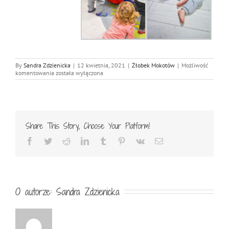
By
Sandra Zdzienicka
|
12 kwietnia, 2021
|
Żłobek Mokotów
|
Możliwość
„Metoda Dobrego Startu”
komentowania
została wyłączona
–
zajęcia
w
żłobku
na
Mokotowie
Share This Story, Choose Your Platform!
Facebook
Twitter
Reddit
LinkedIn
Tumblr
Pinterest
Vk
Email
O autorze:
Sandra Zdzienicka