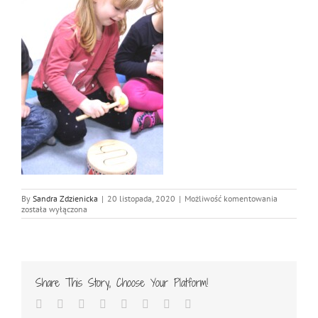
IMG_8298_
By
Sandra Zdzienicka
|
20 listopada, 2020
|
Możliwość komentowania
została wyłączona
Share This Story, Choose Your Platform!
Facebook
Twitter
Reddit
LinkedIn
Tumblr
Pinterest
Vk
Email