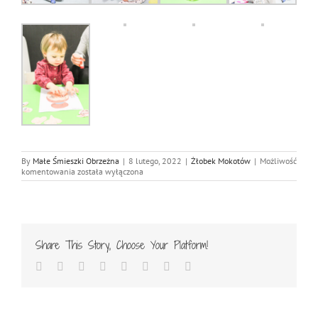
By
Małe Śmieszki Obrzeżna
|
8 lutego, 2022
|
Żłobek Mokotów
|
Możliwość
Nasze
komentowania
została wyłączona
Małe
Śmieszki
w
żłobku
na
Mokotowie
Share This Story, Choose Your Platform!
poznają
swoje
Facebook
Twitter
Reddit
LinkedIn
Tumblr
Pinterest
Vk
Email
ciało
od
stóp
do
głów!