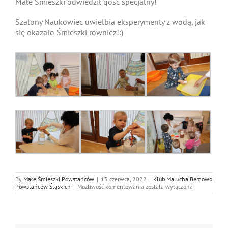
Małe Śmieszki odwiedził gość specjalny!
Szalony Naukowiec uwielbia eksperymenty z wodą, jak
się okazało Śmieszki również!:)
By
Małe Śmieszki Powstańców
|
13 czerwca, 2022
|
Klub Malucha Bemowo
Naukowiec
Powstańców Śląskich
|
Możliwość komentowania
została wyłączona
w
Małych
Śmieszkach
na
Bemowie:)