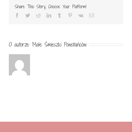
Share This Story, Choose Your Platform!
Facebook
Twitter
Reddit
LinkedIn
Tumblr
Pinterest
Vk
Email
O autorze:
Małe Śmieszki Powstańców