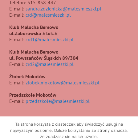
Telefon: 515-858-447
E-mail:
sandra.zdzienicka@malesmieszki.pl
E-mail:
crd@malesmieszki.pl
Klub Malucha Bemowo
ul.Zaborowska 3 lok.3
E-mail:
crd1@malesmieszki.pl
Klub Malucha Bemowo
ul. Powstańców Śląskich 89/304
E-mail:
crd2@malesmieszki.pl
Żłobek Mokotów
E-mail:
zlobek.mokotow@malesmieszki.pl
Przedszkole Mokotów
E-mail:
przedszkole@malesmieszki.pl
Ta strona korzysta z ciasteczek aby świadczyć usługi na
najwyższym poziomie. Dalsze korzystanie ze strony oznacza,
że zgadzasz się na ich użycie.