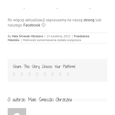
Po więcej aktualizacji zapraszamy na naszą
stronę
lub
naszego
Facebook
🙂
By
Małe Śmieszki Obrzeżna
|
15 kwietnia, 2022
|
Przedszkole
Planetarium
Mokotów
|
Możliwość komentowania
została wyłączona
w
Małych
Śmieszkach
Share This Story, Choose Your Platform!
Facebook
Twitter
Reddit
LinkedIn
Tumblr
Pinterest
Vk
Email
O autorze:
Małe Śmieszki Obrzeżna