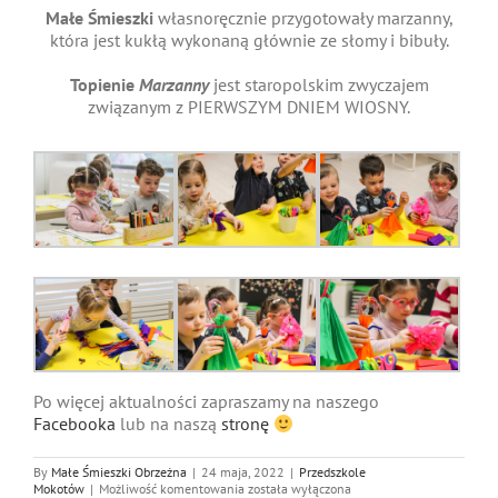
Małe Śmieszki
własnoręcznie przygotowały marzanny,
która jest kukłą wykonaną głównie ze słomy i bibuły.
Topienie
Marzanny
jest staropolskim zwyczajem
związanym z PIERWSZYM DNIEM WIOSNY.
Po więcej aktualności zapraszamy na naszego
Facebooka
lub na naszą
stronę
By
Małe Śmieszki Obrzeżna
|
24 maja, 2022
|
Przedszkole
Pożegnanie
Mokotów
|
Możliwość komentowania
została wyłączona