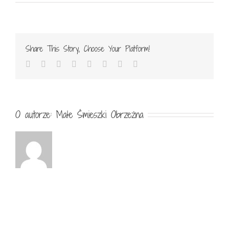
zimy
w
Przedszkolu
Share This Story, Choose Your Platform!
Facebook
Twitter
Reddit
LinkedIn
Tumblr
Pinterest
Vk
Email
O autorze:
Małe Śmieszki Obrzeżna