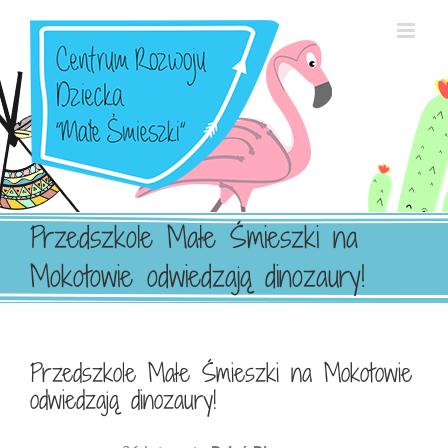
Przejdź
do
zawartości
Przedszkole Małe Śmieszki na
Mokotowie odwiedzają dinozaury!
Przedszkole Małe Śmieszki na Mokotowie
odwiedzają dinozaury!