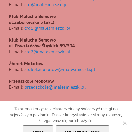
E-mail:
crd@malesmieszki.pl
Klub Malucha Bemowo
ul.Zaborowska 3 lok.3
E-mail:
crd1@malesmieszki.pl
Klub Malucha Bemowo
ul. Powstańców Śląskich 89/304
E-mail:
crd2@malesmieszki.pl
Żłobek Mokotów
E-mail:
zlobek.mokotow@malesmieszki.pl
Przedszkole Mokotów
E-mail:
przedszkole@malesmieszki.pl
Ta strona korzysta z ciasteczek aby świadczyć usługi na
najwyższym poziomie. Dalsze korzystanie ze strony oznacza,
że zgadzasz się na ich użycie.
Copyright 2017 | All Rights Reserved | Projekt i wykonanie
UIIS