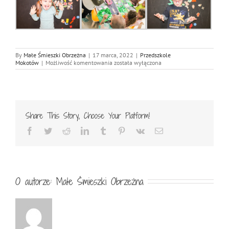
By
Małe Śmieszki Obrzeżna
|
17 marca, 2022
|
Przedszkole
Przedszkole
Mokotów
|
Możliwość komentowania
została wyłączona
Małe
Śmieszki
na
Mokotowie
odwiedzają
dinozaury!
Share This Story, Choose Your Platform!
Facebook
Twitter
Reddit
LinkedIn
Tumblr
Pinterest
Vk
Email
O autorze:
Małe Śmieszki Obrzeżna