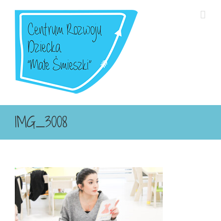
Przejdź
do
zawartości
IMG_3008