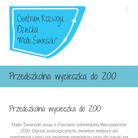
Przejdź
do
zawartości
Przedszkolna wycieczka do ZOO
Przedszkolna wycieczka do ZOO
Małe Śmieszki wraz z Ciociami odwiedziły Warszawskie
ZOO. Ogród zoologiczny to świetne miejsce do
spędzenia czasu na świeżym powietrzu oraz do nauki na