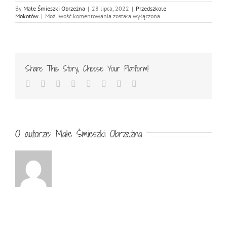
By
Małe Śmieszki Obrzeżna
|
28 lipca, 2022
|
Przedszkole
Przedszkolna
Mokotów
|
Możliwość komentowania
została wyłączona
wycieczka
do
ZOO
Share This Story, Choose Your Platform!
Facebook
Twitter
Reddit
LinkedIn
Tumblr
Pinterest
Vk
Email
O autorze:
Małe Śmieszki Obrzeżna