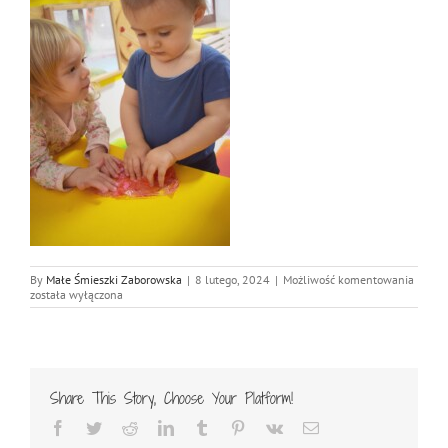
DSC_0
By
Małe Śmieszki Zaborowska
|
8 lutego, 2024
|
Możliwość komentowania
została wyłączona
Share This Story, Choose Your Platform!
Facebook
Twitter
Reddit
LinkedIn
Tumblr
Pinterest
Vk
Email