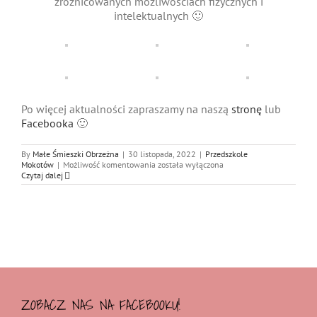
zróżnicowanych możliwościach fizycznych i
intelektualnych 🙂
Po więcej aktualności zapraszamy na naszą
stronę
lub
Facebooka
🙂
By
Małe Śmieszki Obrzeżna
|
30 listopada, 2022
|
Przedszkole
Zerówka
Mokotów
|
Możliwość komentowania
została wyłączona
w
Czytaj dalej
Małych
Śmieszkach
ZOBACZ NAS NA FACEBOOKU!