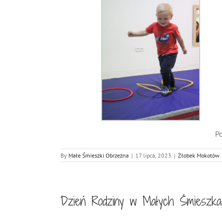
Po
By
Małe Śmieszki Obrzeżna
|
17 lipca, 2023
|
Żłobek Mokotów
Dzień Rodziny w Małych Śmieszka