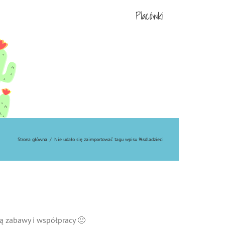
Placówki
Strona główna
/
Nie udało się zaimportować tagu wpisu %s
dladzieci
ą zabawy i współpracy 🙂