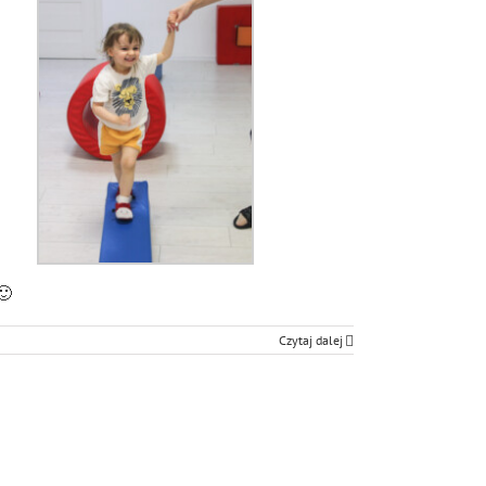
🙂
Czytaj dalej