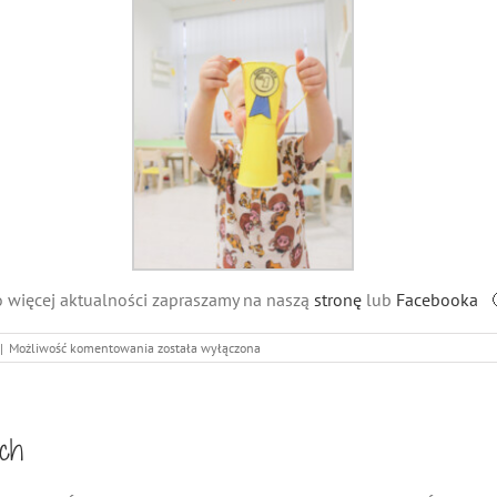
 więcej aktualności zapraszamy na naszą
stronę
lub
Facebooka 
Olimpiada
|
Możliwość komentowania
została wyłączona
sportowa
Małych
Śmieszków
ch