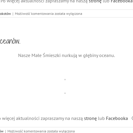
Po więcej aktualności zapraszamy na naszą
stronę
lub
Facebooka
Mokre
Mokotów
|
Możliwość komentowania
została wyłączona
eksperymenty
w
Małych
Śmieszkach
ceanów.
Nasze Małe Śmieszki nurkują w głębiny oceanu.
 więcej aktualności zapraszamy na naszą
stronę
lub
Facebooka 
Małe
ów
|
Możliwość komentowania
została wyłączona