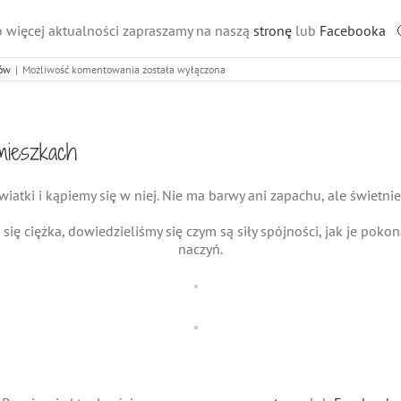
 więcej aktualności zapraszamy na naszą
stronę
lub
Facebooka 
Środki
ów
|
Możliwość komentowania
została wyłączona
transportu
w
Małych
Śmieszkach
ieszkach
atki i kąpiemy się w niej. Nie ma barwy ani zapachu, ale świetn
się ciężka, dowiedzieliśmy się czym są siły spójności, jak je poko
naczyń.