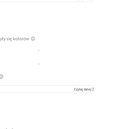
ły się kolorów 😉
🙂
Czytaj dalej