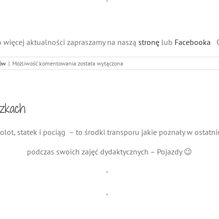
 więcej aktualności zapraszamy na naszą
stronę
lub
Facebooka 
Małe
ów
|
Możliwość komentowania
została wyłączona
Śmieszki
w
krainie
dinozaurów
szkach
olot, statek i pociąg – to środki transporu jakie poznały w ostatn
podczas swoich zajęć dydaktycznych – Pojazdy 😉