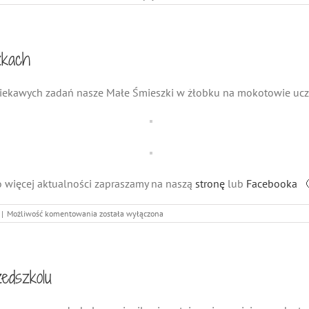
Śmieszki
nurkują
w
głębiny
oceanów.
zkach
ciekawych zadań nasze Małe Śmieszki w żłobku na mokotowie uczy
 więcej aktualności zapraszamy na naszą
stronę
lub
Facebooka 
Poznajemy
|
Możliwość komentowania
została wyłączona
kolory
w
Małych
Śmieszkach
edszkolu