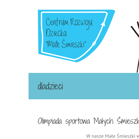
Przejdź
do
zawartości
dladzieci
Olimpiada sportowa Małych Śmiesz
W nasze Małe Śmieszki w