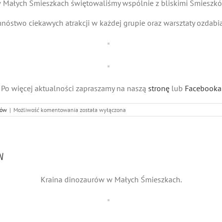
 Małych Śmieszkach świętowaliśmy wspólnie z bliskimi Śmieszkó
nóstwo ciekawych atrakcji w każdej grupie oraz warsztaty ozdabi
Po więcej aktualności zapraszamy na naszą
stronę
lub
Facebooka
Dzień
tów
|
Możliwość komentowania
została wyłączona
Rodziny
w
Małych
Śmieszkach
w
Kraina dinozaurów w Małych Śmieszkach.