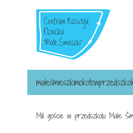
Przejdź
do
zawartości
małeśmieszkimokotowprzedszkol
Mili goście w przedszkolu Małe Śmi