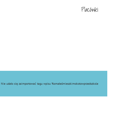
Placówki
Nie udało się zaimportować tagu wpisu %s
małeśmieszkimokotowprzedszkole