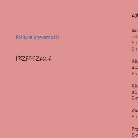
KO
Sa
Te
Polityka prywatności
E-
E-
PRZEDSZKOLE
Kl
ul
E-
Kl
ul
E-
Żł
E-
Pr
E-