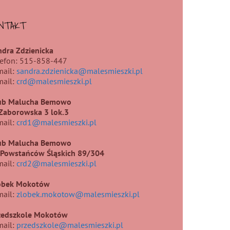
NTAKT
ndra Zdzienicka
lefon: 515-858-447
mail:
sandra.zdzienicka@malesmieszki.pl
mail:
crd@malesmieszki.pl
ub Malucha Bemowo
.Zaborowska 3 lok.3
mail:
crd1@malesmieszki.pl
ub Malucha Bemowo
. Powstańców Śląskich 89/304
mail:
crd2@malesmieszki.pl
obek Mokotów
mail:
zlobek.mokotow@malesmieszki.pl
zedszkole Mokotów
mail:
przedszkole@malesmieszki.pl