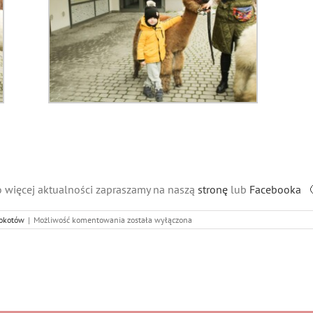
 więcej aktualności zapraszamy na naszą
stronę
lub
Facebooka 
Mili
Mokotów
|
Możliwość komentowania
została wyłączona
goście
w
przedszkolu
Małe
Śmieszki!