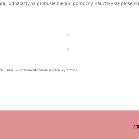
łaj, odnalazły na globusie biegun północny, nauczyły się piosenki
Święta
ów
|
Możliwość komentowania
została wyłączona
w
Małych
Śmieszkach
–
piszemy
list
do
św.
Mikołaja.
KO