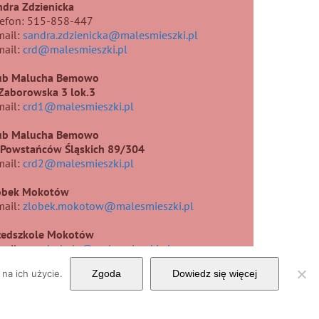
ndra Zdzienicka
lefon: 515-858-447
mail:
sandra.zdzienicka@malesmieszki.pl
mail:
crd@malesmieszki.pl
ub Malucha Bemowo
.Zaborowska 3 lok.3
mail:
crd1@malesmieszki.pl
ub Malucha Bemowo
. Powstańców Śląskich 89/304
mail:
crd2@malesmieszki.pl
obek Mokotów
mail:
zlobek.mokotow@malesmieszki.pl
zedszkole Mokotów
mail:
przedszkole@malesmieszki.pl
na ich użycie.
Zgoda
Dowiedz się więcej
Facebook