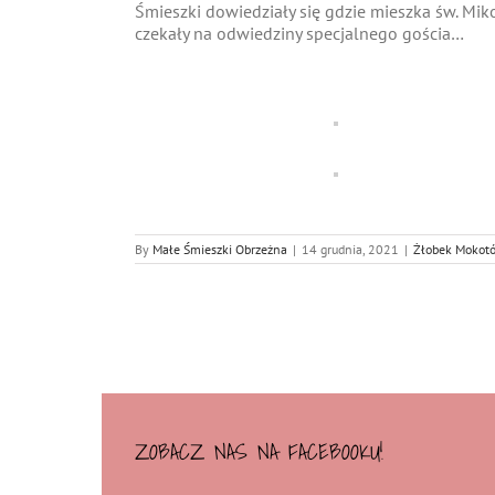
Śmieszki dowiedziały się gdzie mieszka św. Miko
czekały na odwiedziny specjalnego gościa…
By
Małe Śmieszki Obrzeżna
|
14 grudnia, 2021
|
Żłobek Mokot
ZOBACZ NAS NA FACEBOOKU!