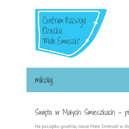
Przejdź
do
zawartości
mikolaj
Święta w Małych Śmieszkach – pisz
Na początku grudnia, nasze Małe Śmieszki w żło