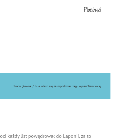
Placówki
Strona główna
/
Nie udało się zaimportować tagu wpisu %s
mikolaj
ci każdy list powędrował do Laponii, za to