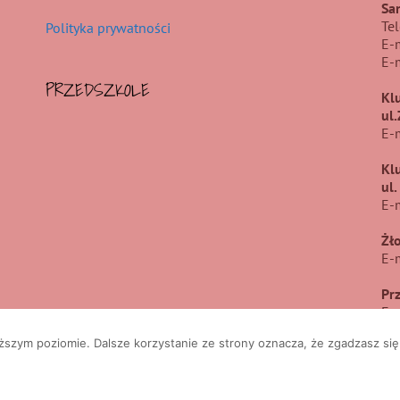
Sa
Te
Polityka prywatności
E-
E-
PRZEDSZKOLE
Kl
ul
E-
Kl
ul
E-
Żł
E-
Pr
E-
ższym poziomie. Dalsze korzystanie ze strony oznacza, że zgadzasz się 