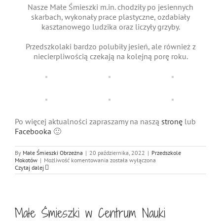
Nasze Małe Śmieszki m.in. chodziły po jesiennych
skarbach, wykonały prace plastyczne, ozdabiały
kasztanowego ludzika oraz liczyły grzyby.
Przedszkolaki bardzo polubiły jesień, ale również z
niecierpliwością czekają na kolejną porę roku.
Po więcej aktualności zapraszamy na naszą
stronę
lub
Facebooka
🙂
By
Małe Śmieszki Obrzeżna
|
20 października, 2022
|
Przedszkole
Małe
Mokotów
|
Możliwość komentowania
została wyłączona
Śmieszki
Czytaj dalej
witają
Jesień
Małe Śmieszki w Centrum Nauki