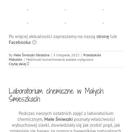
Po więcej aktualności zapraszamy na naszą
stronę
lub
Facebooka
🙂
By
Małe Śmieszki Obrzeżna
|
3 listopada, 2022
|
Przedszkole
Halloween
Mokotów
|
Możliwość komentowania
została wyłączona
w
Czytaj dalej
Małych
Śmieszkach
Laboratorium chemiczne w Małych
Śmieszkach
Podczas naszych ostatnich zajęć z laboratorium
chemicznym,
Małe Śmieszki
poznały właściwości
wybuchowej siarki, dowiedziały się jak zrobić prąd, jak
zmieniają się barwy, za pomocą barwników naturalnych,