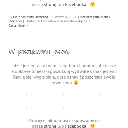
naszą
stronę
lub
Facebooka
By
Małe Śmieszki Obrzeżna
|
8 kwietnia, 2024
|
Bez kategorii
,
Żłobek
Wiosna
Mokotów
|
Możliwość komentowania
została wyłączona
w
Czytaj dalej
Małych
Śmieszkach!
W poszukiwaniu jesieni!
Idzie jesień! Za oknem szaro buro i ponuro, ale nasze
żłobkowe Śmieszki poszukują wytrwale oznak jesieni!
Bawią się, wygłupiają, uczą oznak i poszerzają swoje
słownictwo
Po więcej aktualności zapraszamy na
naszą
stronę
lub
Facebooka