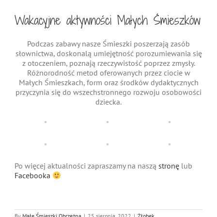
Śmieszki
Wakacyjne aktywności Małych Śmieszków
Podczas zabawy nasze Śmieszki poszerzają zasób
słownictwa, doskonalą umiejętność porozumiewania się
z otoczeniem, poznają rzeczywistość poprzez zmysły.
Różnorodność metod oferowanych przez ciocie w
Małych Śmieszkach, form oraz środków dydaktycznych
przyczynia się do wszechstronnego rozwoju osobowości
dziecka.
Po więcej aktualności zapraszamy na naszą
stronę
lub
Facebooka
By
Małe Śmieszki Obrzeżna
|
25 sierpnia, 2022
|
Żłobek