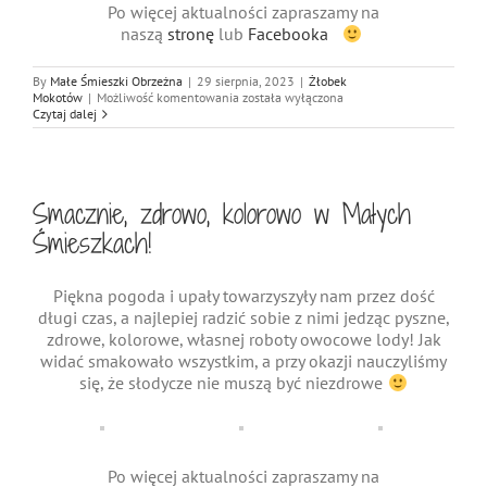
Po więcej aktualności zapraszamy na
naszą
stronę
lub
Facebooka
By
Małe Śmieszki Obrzeżna
|
29 sierpnia, 2023
|
Żłobek
Ćwiczymy
Mokotów
|
Możliwość komentowania
została wyłączona
rączki
Czytaj dalej
w
Małych
Śmieszkach!
Smacznie, zdrowo, kolorowo w Małych
Śmieszkach!
Piękna pogoda i upały towarzyszyły nam przez dość
długi czas, a najlepiej radzić sobie z nimi jedząc pyszne,
zdrowe, kolorowe, własnej roboty owocowe lody! Jak
widać smakowało wszystkim, a przy okazji nauczyliśmy
się, że słodycze nie muszą być niezdrowe
Po więcej aktualności zapraszamy na