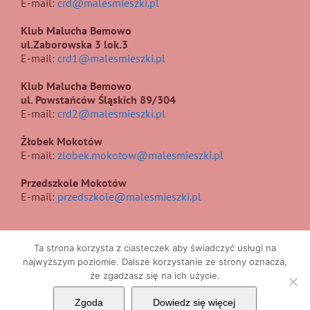
E-mail:
crd@malesmieszki.pl
Klub Malucha Bemowo
ul.Zaborowska 3 lok.3
E-mail:
crd1@malesmieszki.pl
Klub Malucha Bemowo
ul. Powstańców Śląskich 89/304
E-mail:
crd2@malesmieszki.pl
Żłobek Mokotów
E-mail:
zlobek.mokotow@malesmieszki.pl
Przedszkole Mokotów
E-mail:
przedszkole@malesmieszki.pl
Ta strona korzysta z ciasteczek aby świadczyć usługi na
najwyższym poziomie. Dalsze korzystanie ze strony oznacza,
że zgadzasz się na ich użycie.
Copyright 2017 | All Rights Reserved | Projekt i wykonanie
UIIS
Zgoda
Dowiedz się więcej
Facebook