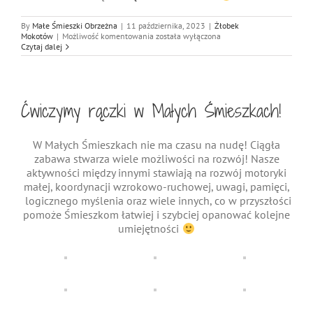
By
Małe Śmieszki Obrzeżna
|
11 października, 2023
|
Żłobek
W
Mokotów
|
Możliwość komentowania
została wyłączona
poszukiwaniu
Czytaj dalej
jesieni!
Ćwiczymy rączki w Małych Śmieszkach!
W Małych Śmieszkach nie ma czasu na nudę! Ciągła
zabawa stwarza wiele możliwości na rozwój! Nasze
aktywności między innymi stawiają na rozwój motoryki
małej, koordynacji wzrokowo-ruchowej, uwagi, pamięci,
logicznego myślenia oraz wiele innych, co w przyszłości
pomoże Śmieszkom łatwiej i szybciej opanować kolejne
umiejętności