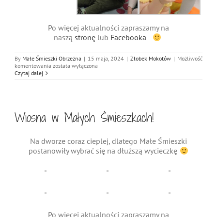
Po więcej aktualności zapraszamy na
naszą
stronę
lub
Facebooka
By
Małe Śmieszki Obrzeżna
|
15 maja, 2024
|
Żłobek Mokotów
|
Możliwość
Tydzień
komentowania
została wyłączona
kolorów
Czytaj dalej
w
Małych
Śmieszkach!
Wiosna w Małych Śmieszkach!
Na dworze coraz cieplej, dlatego Małe Śmieszki
postanowiły wybrać się na dłuższą wycieczkę
Po więcej aktualności zapraszamy na