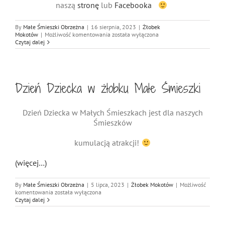
naszą
stronę
lub
Facebooka
By
Małe Śmieszki Obrzeżna
|
16 sierpnia, 2023
|
Żłobek
Smacznie,
Mokotów
|
Możliwość komentowania
została wyłączona
zdrowo,
Czytaj dalej
kolorowo
w
Małych
Śmieszkach!
Dzień Dziecka w żłobku Małe Śmieszki
Dzień Dziecka w Małych Śmieszkach jest dla naszych
Śmieszków
kumulacją atrakcji!
(więcej…)
By
Małe Śmieszki Obrzeżna
|
5 lipca, 2023
|
Żłobek Mokotów
|
Możliwość
Dzień
komentowania
została wyłączona
Dziecka
Czytaj dalej
w
żłobku
Małe