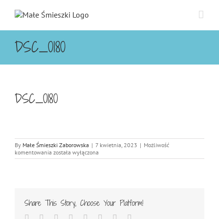
Przejdź
do
zawartości
DSC_0180
DSC_0180
By
Małe Śmieszki Zaborowska
|
7 kwietnia, 2023
|
Możliwość
DSC_0180
komentowania
została wyłączona
Share This Story, Choose Your Platform!
Facebook
Twitter
Reddit
LinkedIn
Tumblr
Pinterest
Vk
Email