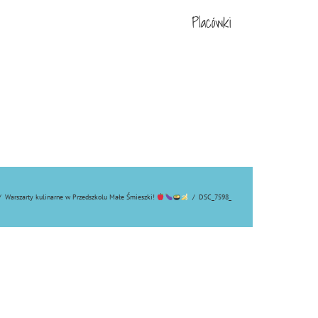
Placówki
/
Warszarty kulinarne w Przedszkolu Małe Śmieszki!
/
DSC_7598_