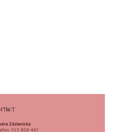
NTAKT
ndra Zdzienicka
lefon: 515-858-447