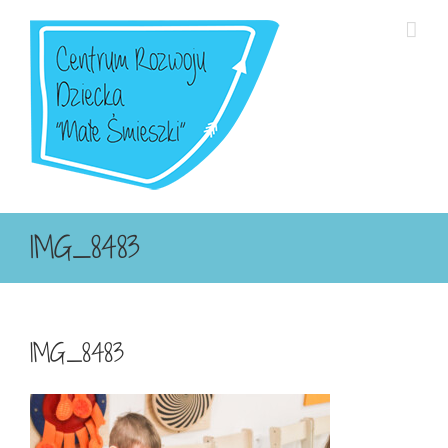
Przejdź
do
zawartości
IMG_8483
IMG_8483