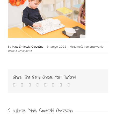
IMG_848
By
Małe Śmieszki Obrzeżna
|
9 lutego, 2022
|
Możliwość komentowania
została wyłączona
Share This Story, Choose Your Platform!
Facebook
Twitter
Reddit
LinkedIn
Tumblr
Pinterest
Vk
Email
O autorze:
Małe Śmieszki Obrzeżna