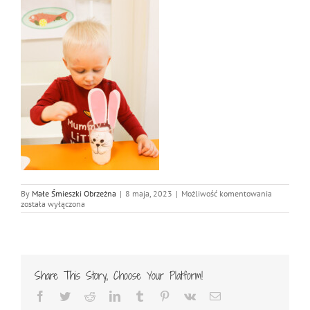
IMG_1831
By
Małe Śmieszki Obrzeżna
|
8 maja, 2023
|
Możliwość komentowania
została wyłączona
Share This Story, Choose Your Platform!
Facebook
Twitter
Reddit
LinkedIn
Tumblr
Pinterest
Vk
Email