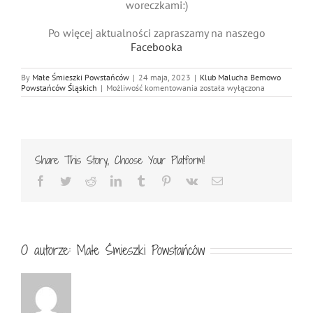
woreczkami:)
Po więcej aktualności zapraszamy na naszego
Facebooka
By
Małe Śmieszki Powstańców
|
24 maja, 2023
|
Klub Malucha Bemowo
Wiosenne
Powstańców Śląskich
|
Możliwość komentowania
została wyłączona
gry
i
zabawy
w
Małych
Śmieszkach:)
Share This Story, Choose Your Platform!
Facebook
Twitter
Reddit
LinkedIn
Tumblr
Pinterest
Vk
Email
O autorze:
Małe Śmieszki Powstańców