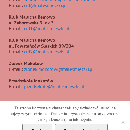
E-mail:
crd@malesmieszki.pl
Klub Malucha Bemowo
ul.Zaborowska 3 lok.3
E-mail:
crd1@malesmieszki.pl
Klub Malucha Bemowo
ul. Powstańców Śląskich 89/304
E-mail:
crd2@malesmieszki.pl
Żłobek Mokotów
E-mail:
zlobek.mokotow@malesmieszki.pl
Przedszkole Mokotów
E-mail:
przedszkole@malesmieszki.pl
Ta strona korzysta z ciasteczek aby świadczyć usługi na
najwyższym poziomie. Dalsze korzystanie ze strony oznacza,
że zgadzasz się na ich użycie.
Copyright 2017 | All Rights Reserved | Projekt i wykonanie
UIIS