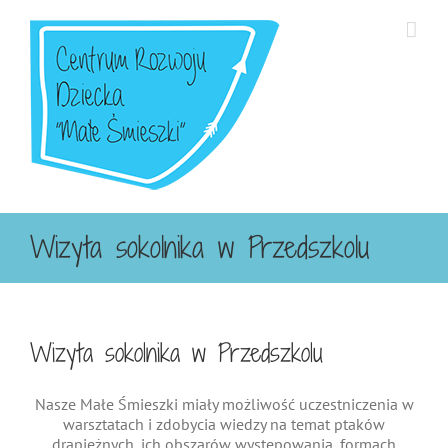
Przejdź
do
zawartości
Wizyta sokolnika w Przedszkolu
Wizyta sokolnika w Przedszkolu
Nasze Małe Śmieszki miały możliwość uczestniczenia w
warsztatach i zdobycia wiedzy na temat ptaków
drapieżnych, ich obszarów występowania, formach