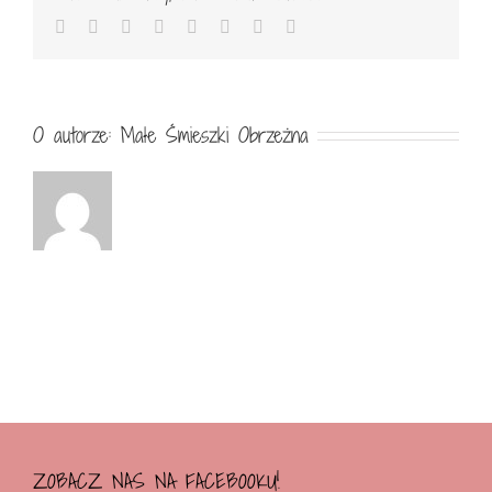
Facebook
Twitter
Reddit
LinkedIn
Tumblr
Pinterest
Vk
Email
O autorze:
Małe Śmieszki Obrzeżna
ZOBACZ NAS NA FACEBOOKU!