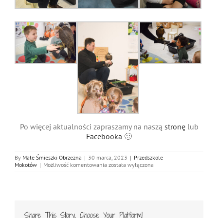
Po więcej aktualności zapraszamy na naszą
stronę
lub
Facebooka
🙂
By
Małe Śmieszki Obrzeżna
|
30 marca, 2023
|
Przedszkole
Wizyta
Mokotów
|
Możliwość komentowania
została wyłączona
sokolnika
w
Przedszkolu
Share This Story, Choose Your Platform!