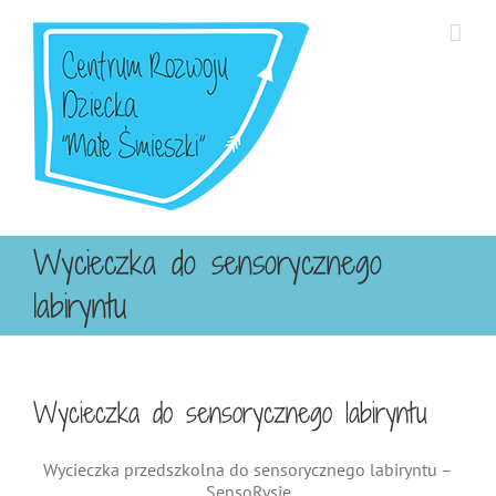
Przejdź
do
zawartości
Wycieczka do sensorycznego
labiryntu
Wycieczka do sensorycznego labiryntu
Wycieczka przedszkolna do sensorycznego labiryntu –
SensoRysie