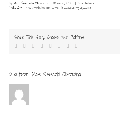
By
Małe Śmieszki Obrzeżna
|
30 maja, 2023
|
Przedszkole
Wycieczka
Mokotów
|
Możliwość komentowania
została wyłączona
do
sensorycznego
labiryntu
Share This Story, Choose Your Platform!
Facebook
Twitter
Reddit
LinkedIn
Tumblr
Pinterest
Vk
Email
O autorze:
Małe Śmieszki Obrzeżna