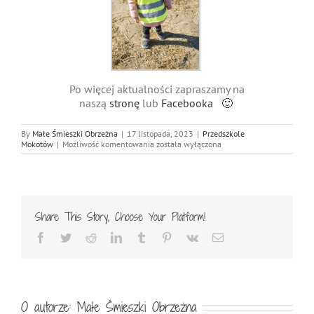
Po więcej aktualności zapraszamy na
naszą
stronę
lub
Facebooka 🙂
By
Małe Śmieszki Obrzeżna
|
17 listopada, 2023
|
Przedszkole
Wycieczka
Mokotów
|
Możliwość komentowania
została wyłączona
Małych
Śmieszków
na
Farmę
Dyń
Share This Story, Choose Your Platform!
Facebook
Twitter
Reddit
LinkedIn
Tumblr
Pinterest
Vk
Email
O autorze:
Małe Śmieszki Obrzeżna