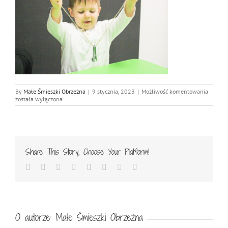
IMG_83
By
Małe Śmieszki Obrzeżna
|
9 stycznia, 2023
|
Możliwość komentowania
została wyłączona
Share This Story, Choose Your Platform!
Facebook
Twitter
Reddit
LinkedIn
Tumblr
Pinterest
Vk
Email
O autorze:
Małe Śmieszki Obrzeżna