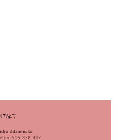
NTAKT
ndra Zdzienicka
lefon: 515-858-447