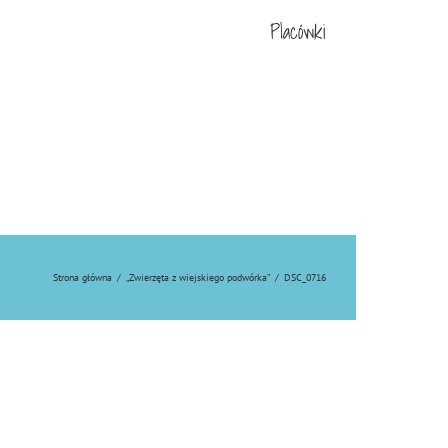
Placówki
Strona główna
/
„Zwierzęta z wiejskiego podwórka”
/
DSC_0716