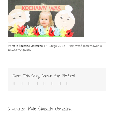
IMG_783
By
Małe Śmieszki Obrzeżna
|
4 lutego, 2022
|
Możliwość komentowania
została wyłączona
Share This Story, Choose Your Platform!
Facebook
Twitter
Reddit
LinkedIn
Tumblr
Pinterest
Vk
Email
O autorze:
Małe Śmieszki Obrzeżna