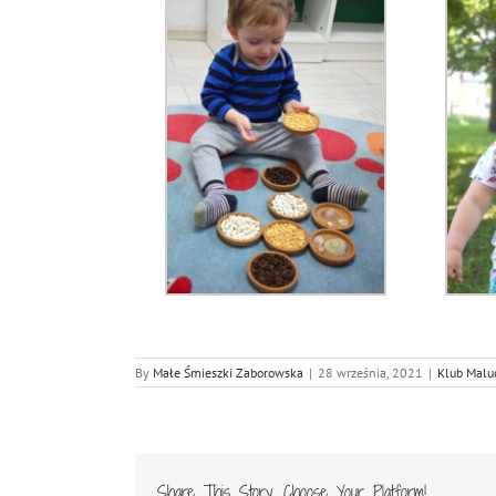
By
Małe Śmieszki Zaborowska
|
28 września, 2021
|
Klub Mal
Share This Story, Choose Your Platform!