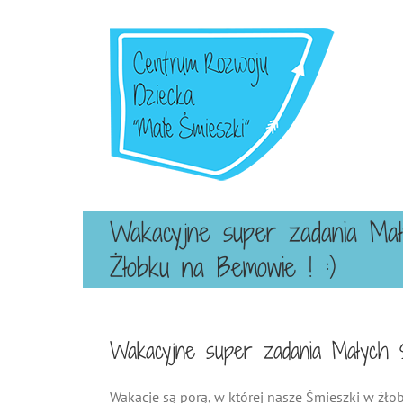
Przejdź
do
zawartości
Wakacyjne super zadania Ma
Żłobku na Bemowie ! :)
Wakacyjne super zadania Małych 
Wakacje są porą, w której nasze Śmieszki w żł