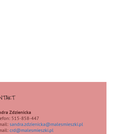
NTAKT
ndra Zdzienicka
lefon: 515-858-447
mail:
sandra.zdzienicka@malesmieszki.pl
mail:
crd@malesmieszki.pl