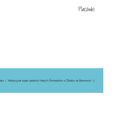
Placówki
ska
/
Wakacyjne super zadania Małych Śmieszków w Żłobku na Bemowie ! :)