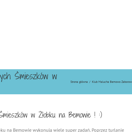
łych Śmieszków w
Strona główna
/
Klub Malucha Bemowo Zaborow
Śmieszków w Żłobku na Bemowie ! :)
obku na Bemowie wykonują wiele super zadań. Poprzez turlanie