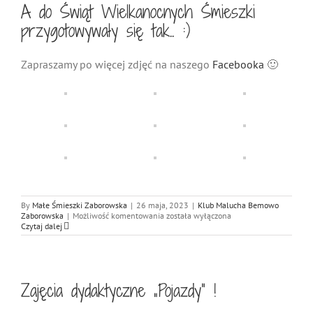
A do Świąt Wielkanocnych Śmieszki
przygotowywały się tak.. :)
Zapraszamy po więcej zdjęć na naszego
Facebooka
🙂
By
Małe Śmieszki Zaborowska
|
26 maja, 2023
|
Klub Malucha Bemowo
A
Zaborowska
|
Możliwość komentowania
została wyłączona
do
Czytaj dalej
Świąt
Wielkanocnych
Śmieszki
przygotowywały
się
Zajęcia dydaktyczne „Pojazdy” !
tak..
:)