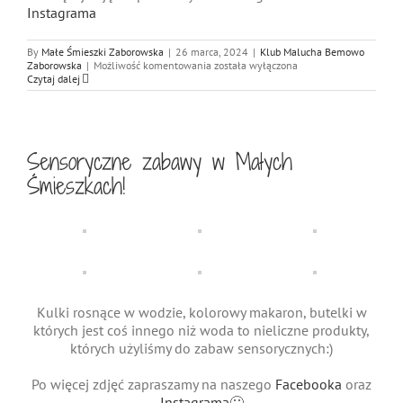
Instagrama
By
Małe Śmieszki Zaborowska
|
26 marca, 2024
|
Klub Malucha Bemowo
Witamy
Zaborowska
|
Możliwość komentowania
została wyłączona
Wiosnę
Czytaj dalej
w
Małych
Śmieszkach!:)
Sensoryczne zabawy w Małych
Śmieszkach!
Kulki rosnące w wodzie, kolorowy makaron, butelki w
których jest coś innego niż woda to nieliczne produkty,
których użyliśmy do zabaw sensorycznych:)
Po więcej zdjęć zapraszamy na naszego
Facebooka
oraz
Instagrama
🙂