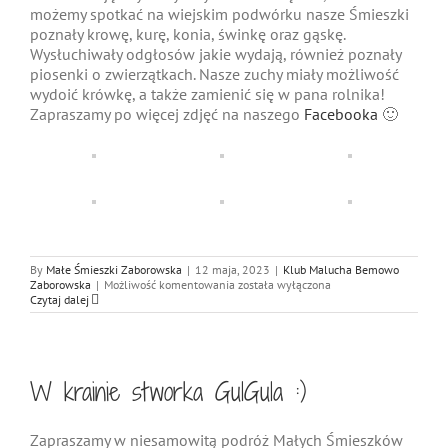
możemy spotkać na wiejskim podwórku nasze Śmieszki
poznały krowę, kurę, konia, świnkę oraz gąskę.
Wysłuchiwały odgłosów jakie wydają, również poznały
piosenki o zwierzątkach. Nasze zuchy miały możliwość
wydoić krówkę, a także zamienić się w pana rolnika!
Zapraszamy po więcej zdjęć na naszego
Facebooka
🙂
By
Małe Śmieszki Zaborowska
|
12 maja, 2023
|
Klub Malucha Bemowo
„Zwierzęta
Zaborowska
|
Możliwość komentowania
została wyłączona
z
Czytaj dalej
wiejskiego
podwórka”
W krainie stworka GulGula :)
Zapraszamy w niesamowitą podróż Małych Śmieszków