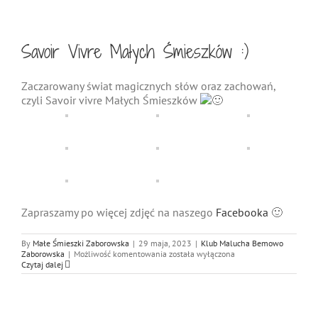
”
–
zajęcia
dydaktyczne
Savoir Vivre Małych Śmieszków :)
Zaczarowany świat magicznych słów oraz zachowań,
czyli Savoir vivre Małych Śmieszków
Zapraszamy po więcej zdjęć na naszego
Facebooka
🙂
By
Małe Śmieszki Zaborowska
|
29 maja, 2023
|
Klub Malucha Bemowo
Savoir
Zaborowska
|
Możliwość komentowania
została wyłączona
Vivre
Czytaj dalej
Małych
Śmieszków
:)