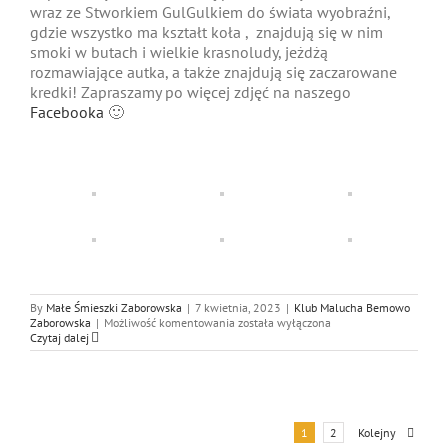
wraz ze Stworkiem GulGulkiem do świata wyobraźni,
gdzie wszystko ma kształt koła , znajdują się w nim
smoki w butach i wielkie krasnoludy, jeżdżą
rozmawiające autka, a także znajdują się zaczarowane
kredki!
Zapraszamy po więcej zdjęć na naszego
Facebooka
🙂
By
Małe Śmieszki Zaborowska
|
7 kwietnia, 2023
|
Klub Malucha Bemowo
W
Zaborowska
|
Możliwość komentowania
została wyłączona
krainie
Czytaj dalej
stworka
GulGula
:)
Kolejny
1
2