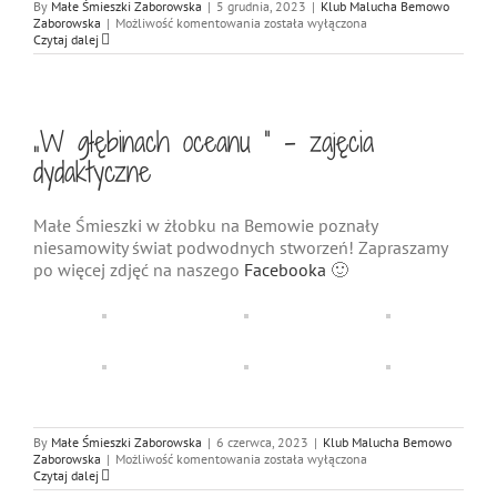
By
Małe Śmieszki Zaborowska
|
5 grudnia, 2023
|
Klub Malucha Bemowo
Dzień
Zaborowska
|
Możliwość komentowania
została wyłączona
Pluszowego
Czytaj dalej
Misia
w
żłobku
na
Bemowie!
„W głębinach oceanu ” – zajęcia
dydaktyczne
Małe Śmieszki w żłobku na Bemowie poznały
niesamowity świat podwodnych stworzeń!
Zapraszamy
po więcej zdjęć na naszego
Facebooka
🙂
By
Małe Śmieszki Zaborowska
|
6 czerwca, 2023
|
Klub Malucha Bemowo
„W
Zaborowska
|
Możliwość komentowania
została wyłączona
głębinach
Czytaj dalej
oceanu