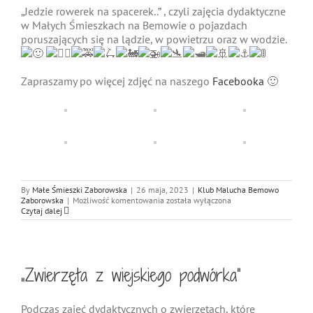
„Jedzie rowerek na spacerek..” , czyli zajęcia dydaktyczne
w Małych Śmieszkach na Bemowie o pojazdach
poruszających się na lądzie, w powietrzu oraz w wodzie.
Zapraszamy po więcej zdjęć na naszego
Facebooka
🙂
By
Małe Śmieszki Zaborowska
|
26 maja, 2023
|
Klub Malucha Bemowo
Zajęcia
Zaborowska
|
Możliwość komentowania
została wyłączona
dydaktyczne
Czytaj dalej
„Pojazdy”
!
„Zwierzęta z wiejskiego podwórka”
Podczas zajęć dydaktycznych o zwierzętach, które