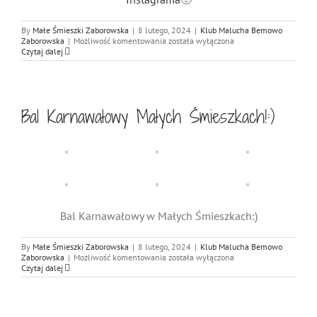
By
Małe Śmieszki Zaborowska
|
8 lutego, 2024
|
Klub Malucha Bemowo
Sensoryczne
Zaborowska
|
Możliwość komentowania
została wyłączona
zabawy
Czytaj dalej
w
Małych
Śmieszkach!
Bal Karnawałowy Małych Śmieszkach!:)
Bal Karnawałowy w Małych Śmieszkach:)
By
Małe Śmieszki Zaborowska
|
8 lutego, 2024
|
Klub Malucha Bemowo
Bal
Zaborowska
|
Możliwość komentowania
została wyłączona
Karnawałowy
Czytaj dalej
Małych
Śmieszkach!:)