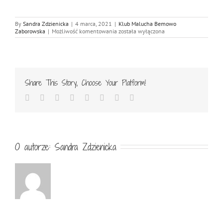
By
Sandra Zdzienicka
|
4 marca, 2021
|
Klub Malucha Bemowo
Zabawy
Zaborowska
|
Możliwość komentowania
została wyłączona
ze
śniegiem
w
klubie
malucha
na
Share This Story, Choose Your Platform!
Bemowie
Facebook
Twitter
Reddit
LinkedIn
Tumblr
Pinterest
Vk
Email
O autorze:
Sandra Zdzienicka