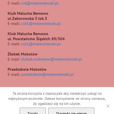
E-mail:
crd@malesmieszki.pl
Klub Malucha Bemowo
ul.Zaborowska 3 lok.3
E-mail:
crd1@malesmieszki.pl
Klub Malucha Bemowo
ul. Powstańców Śląskich 89/304
E-mail:
crd2@malesmieszki.pl
Żłobek Mokotów
E-mail:
zlobek.mokotow@malesmieszki.pl
Przedszkole Mokotów
E-mail:
przedszkole@malesmieszki.pl
Ta strona korzysta z ciasteczek aby świadczyć usługi na
najwyższym poziomie. Dalsze korzystanie ze strony oznacza,
że zgadzasz się na ich użycie.
Copyright 2017 | All Rights Reserved | Projekt i wykonanie
UIIS
Zgoda
Dowiedz się więcej