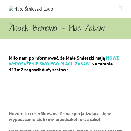
Przejdź
do
zawartości
Żłobek Bemowo – Plac Zabaw
Miło nam poinformować, że Małe Śmieszki mają
NOWE
WYPOSAŻENIE SWOJEGO PLACU ZABAW
. Na terenie
413m2 zagościł duży zestaw:
Novum to certyfikowana firma specjalizująca się w
wyposażeniu żłobków, przedszkoli oraz szkół.