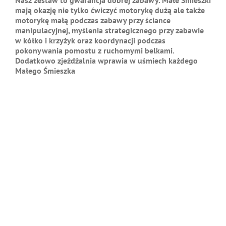
Nasz zestaw to gwarancja dobrej zabawy. Małe Śmieszki
mają okazję nie tylko ćwiczyć motorykę dużą ale także
motorykę małą podczas zabawy przy ściance
manipulacyjnej, myślenia strategicznego przy zabawie
w kółko i krzyżyk oraz koordynacji podczas
pokonywania pomostu z ruchomymi belkami.
Dodatkowo zjeżdżalnia wprawia w uśmiech każdego
Małego Śmieszka