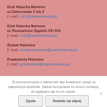
Klub Malucha Bemowo
ul.Zaborowska 3 lok.3
E-mail:
crd1@malesmieszki.pl
Klub Malucha Bemowo
ul. Powstańców Śląskich 89/304
E-mail:
crd2@malesmieszki.pl
Żłobek Mokotów
E-mail:
zlobek.mokotow@malesmieszki.pl
Przedszkole Mokotów
E-mail:
przedszkole@malesmieszki.pl
Ta strona korzysta z ciasteczek aby świadczyć usługi na
najwyższym poziomie. Dalsze korzystanie ze strony oznacza,
że zgadzasz się na ich użycie.
Copyright 2017 | All Rights Reserved | Projekt i wykonanie
UIIS
Zgoda
Dowiedz się więcej
Facebook