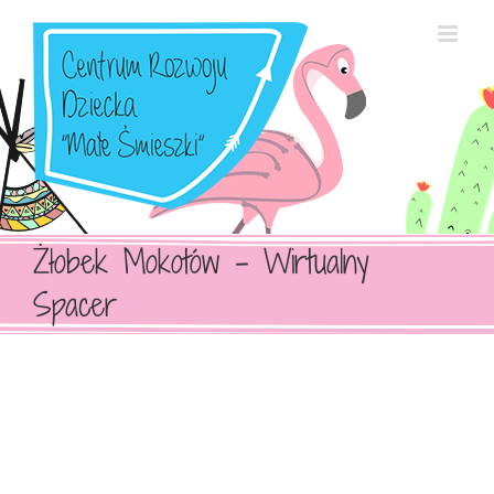
Przejdź
do
zawartości
Żłobek Mokotów – Wirtualny
Spacer