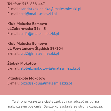
Telefon: 515-858-447
E-mail:
sandra.zdzienicka@malesmieszki.pl
E-mail:
crd@malesmieszki.pl
Klub Malucha Bemowo
ul.Zaborowska 3 lok.3
E-mail:
crd1@malesmieszki.pl
Klub Malucha Bemowo
ul. Powstańców Śląskich 89/304
E-mail:
crd2@malesmieszki.pl
Żłobek Mokotów
E-mail:
zlobek.mokotow@malesmieszki.pl
Przedszkole Mokotów
E-mail:
przedszkole@malesmieszki.pl
Ta strona korzysta z ciasteczek aby świadczyć usługi na
najwyższym poziomie. Dalsze korzystanie ze strony oznacza,